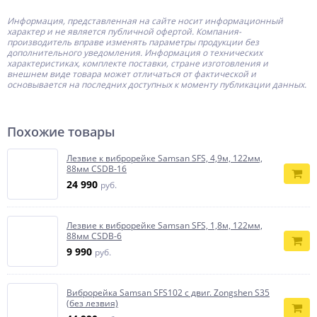
Информация, представленная на сайте носит информационный
характер и не является публичной офертой.
Компания-
производитель
вправе изменять параметры продукции без
дополнительного уведомления. Информация о технических
характеристиках, комплекте поставки, стране изготовления и
внешнем виде товара может отличаться от фактической и
основывается на последних доступных к моменту публикации данных.
Похожие товары
Лезвие к виброрейке Samsan SFS, 4,9м, 122мм,
88мм CSDB-16
24 990
руб.
Лезвие к виброрейке Samsan SFS, 1,8м, 122мм,
88мм CSDB-6
9 990
руб.
Виброрейка Samsan SFS102 с двиг. Zongshen S35
(без лезвия)