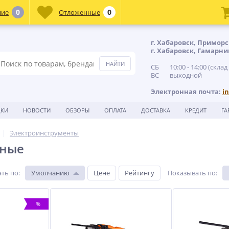
0
0
ние
Отложенные
г. Хабаровск, Приморс
г. Хабаровск, Гамарни
СБ 10:00 - 14:00 (склад
ВС выходной
Электронная почта:
i
ДКИ
НОВОСТИ
ОБЗОРЫ
ОПЛАТА
ДОСТАВКА
КРЕДИТ
ГА
Электроинструменты
рные
ть по
:
Умолчанию
Цене
Рейтингу
Показывать по
:
%