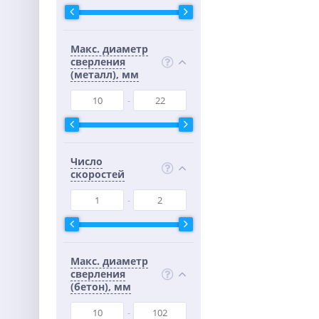
Макс. диаметр
сверления
(металл), мм
Число
скоростей
Макс. диаметр
сверления
(бетон), мм