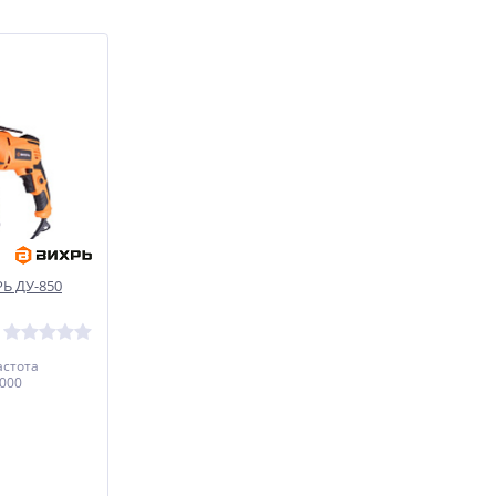
РЬ ДУ-850
астота
3000