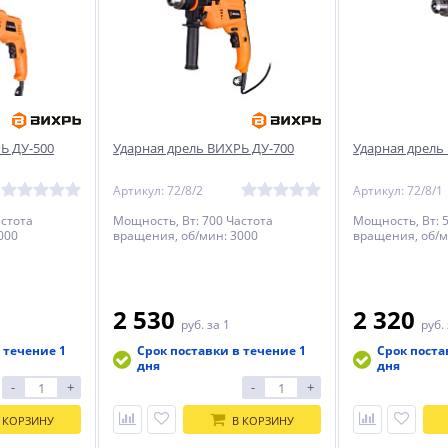
Ь ДУ-500
Ударная дрель ВИХРЬ ДУ-700
Ударная дрель
Артикул: 72/8/2
Артикул: 72/8/1
астота
Мощность, Вт: 700 Частота
Мощность, Вт: 
000
вращения, об/мин: 3000
вращения, об/м
2 530
2 320
руб.
за 1
руб.
 течение 1
Срок поставки в течение 1
Срок поста
дня
дня
-
+
-
+
 КОРЗИНУ
В КОРЗИНУ