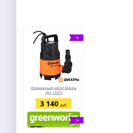
%
Дренажный насос Вихрь
ДН-133/5
3 140
руб.
%