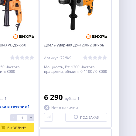
 ВИХРЬ ДУ-550
Дрель ударная ДУ-1200/2 Вихрь
Артикул: 72/8/9
550 Частота
Мощность, Вт: 1200 Частота
ин: 3000
вращения, об/мин: 0-1100 / 0-3000
6 290
за 1
руб.
за 1
вки в течение 1
Нет в наличии
-
+
ПОД ЗАКАЗ
В КОРЗИНУ