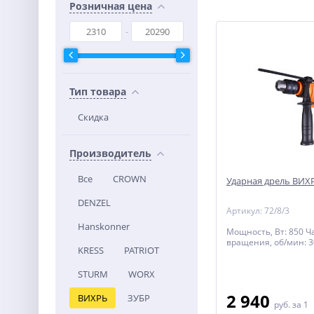
Розничная цена
Тип товара
Скидка
Производитель
Все
CROWN
Ударная дрель ВИХ
DENZEL
Артикул: 72/8/3
Hanskonner
Мощность, Вт: 850 Ч
вращения, об/мин: 
KRESS
PATRIOT
STURM
WORX
2 940
ВИХРЬ
ЗУБР
руб.
за 1