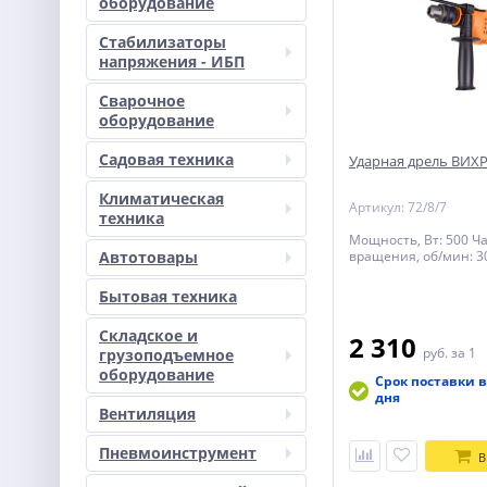
оборудование
Стабилизаторы
напряжения - ИБП
Сварочное
оборудование
Садовая техника
Ударная дрель ВИХР
Климатическая
Артикул: 72/8/7
техника
Мощность, Вт: 500 Ч
Автотовары
вращения, об/мин: 3
Бытовая техника
Складское и
2 310
руб.
за 1
грузоподъемное
оборудование
Срок поставки в
дня
Вентиляция
Пневмоинструмент
В