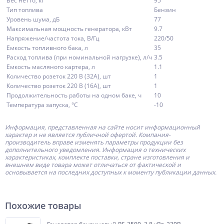
Вес нетто, кг
95
Тип топлива
Бензин
Уровень шума, дБ
77
Максимальная мощность генератора, кВт
9.7
Напряжение/частота тока, В/Гц
220/50
Емкость топливного бака, л
35
Расход топлива (при номинальной нагрузке), л/ч
3.5
Емкость масляного картера, л
1.1
Количество розеток 220 В (32А), шт
1
Количество розеток 220 В (16А), шт
1
Продолжительность работы на одном баке, ч
10
Температура запуска, °С
-10
Информация, представленная на сайте носит информационный
характер и не является публичной офертой.
Компания-
производитель
вправе изменять параметры продукции без
дополнительного уведомления. Информация о технических
характеристиках, комплекте поставки, стране изготовления и
внешнем виде товара может отличаться от фактической и
основывается на последних доступных к моменту публикации данных.
Похожие товары