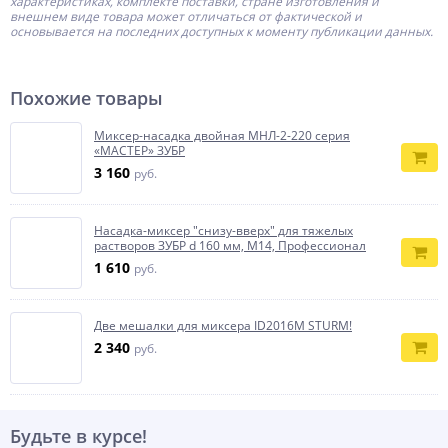
характеристиках, комплекте поставки, стране изготовления и
внешнем виде товара может отличаться от фактической и
основывается на последних доступных к моменту публикации данных.
Похожие товары
Миксер-насадка двойная МНЛ-2-220 серия
«МАСТЕР» ЗУБР
3 160
руб.
Насадка-миксер ″снизу-вверх″ для тяжелых
растворов ЗУБР d 160 мм, М14, Профессионал
1 610
руб.
Две мешалки для миксера ID2016M STURM!
2 340
руб.
Будьте в курсе!