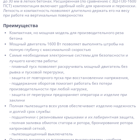
до 30 мм в легких бетонах. Расширенная (по сравнению с ЗШ-П30-1600
ПСТ) комплектация включает удобный кейс для хранения и переноски.
Легкость и компактность позволяют длительно держать его на весу
при работе на вертикальных поверхностях
Преимущества
Компактная, но мощная модель для производительного реза
бетона
Мощный двигатель 1600 Вт позволяет выполнять штробы на
полную глубину с максимальной скоростью
Самые необходимые электронные системы для безопасности и
лучшего качества работы:
- плавный пуск позволяет раскручивать мощный двигатель без
рывка и пусковой перегрузки,
- защита от повторного пуска при восстановлении напряжения,
- поддержание оборотов помогает работать без потери
производительности при любой нагрузке,
- защита от перегрузки предохраняет оператора и изделие при
заклини
Полная пылезащита всех узлов обеспечивает изделию надежность
и долгий срок службы:
- подшипники с резиновыми крышками и их лабиринтная защита,
- полная заливка обмоток статора и ротора, бронирование ротора
капроновой сеткой,
- пылезащищенный выключатель
Основная рукоятка со встроенным выключателем - удобное