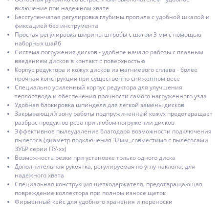
включение при надежном хвате
Бесступенчатая регулировка глубины пропила с удобной шкалой и
фиксацией без инструмента
Простая регулировка ширины штробы с шагом 3 мм с помощью
наборных шайб
Система погружения дисков - удобное начало работы с плавным
введением дисков в контакт с поверхностью
Корпус редуктора и кожух дисков из магниевого сплава - более
прочная конструкция при существенно сниженном весе
Специально усиленный корпус редуктора для улучшения
теплоотвода и обеспечения прочности самого нагруженного узла
Удобная блокировка шпинделя для легкой замены дисков
Закрывающий зону работы подпружиненный кожух предотвращает
разброс продуктов реза при любом погружении дисков
Эффективное пылеудаление благодаря возможности подключения
пылесоса (диаметр подключения 32мм, совместимо с пылесосами
ЗУБР серии ПУ-хх)
Возможность резки при установке только одного диска
Дополнительная рукоятка, регулируемая по углу наклона, для
надежного хвата
Специальная конструкция щеткодержателя, предотвращающая
повреждение коллектора при полном износе щеток
Фирменный кейс для удобного хранения и переноски