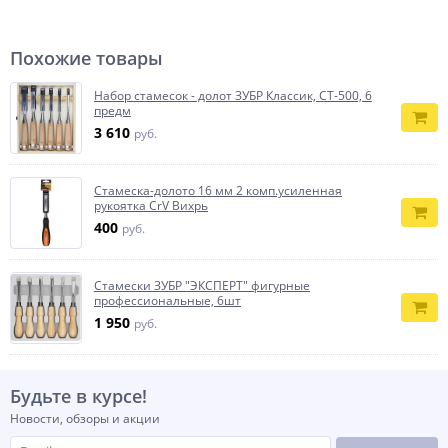
Похожие товары
Набор стамесок - долот ЗУБР Классик, СТ-500, 6
предм
3 610
руб.
Стамеска-долото 16 мм 2 комп.усиленная
рукоятка CrV Вихрь
400
руб.
Стамески ЗУБР ″ЭКСПЕРТ″ фигурные
профессиональные, 6шт
1 950
руб.
Будьте в курсе!
Новости, обзоры и акции